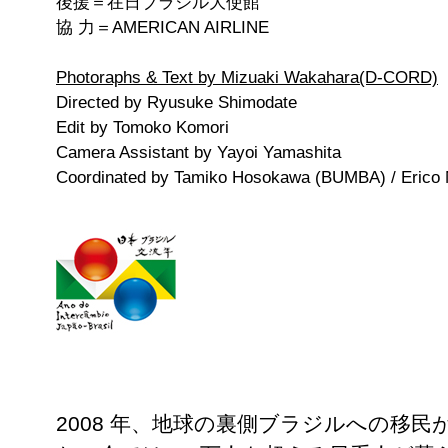
後援＝在日ブラジル大使館
協 力＝AMERICAN AIRLINE
Photoraphs & Text by Mizuaki Wakahara(D-CORD)
Directed by Ryusuke Shimodate
Edit by Tomoko Komori
Camera Assistant by Yayoi Yamashita
Coordinated by Tamiko Hosokawa (BUMBA) / Erico 
2008 年、地球の裏側ブラジルへの移民