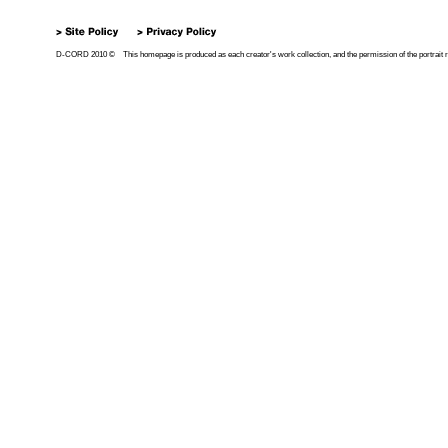
D-CORD 2010 © This homepage is produced as each creator's work collection, and the permission of the portrait right 