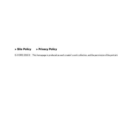
D-CORD 2010 © This homepage is produced as each creator's work collection, and the permission of the portrait right 